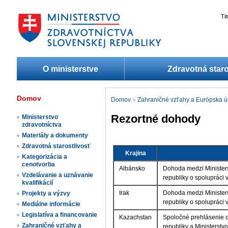
Ti
O ministerstve
Zdravotná staro
Domov
Domov
»
Zahraničné vzťahy a Európska ú
Rezortné dohody
Ministerstvo
zdravotníctva
Materiály a dokumenty
Zdravotná starostlivosť
Krajina
Kategorizácia a
cenotvorba
Albánsko
Dohoda medzi Ministers
Vzdelávanie a uznávanie
republiky o spolupráci 
kvalifikácií
Irak
Dohoda medzi Ministers
Projekty a výzvy
republiky o spolupráci v
Mediálne informácie
Legislatíva a financovanie
Kazachstan
Spoločné prehlásenie o 
Zahraničné vzťahy a
republiky a Ministerstv