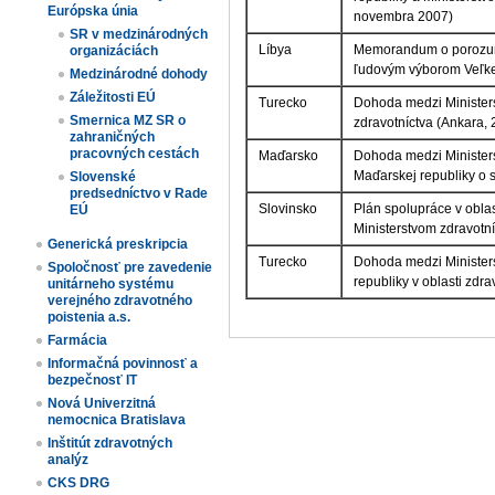
Európska únia
novembra 2007)
SR v medzinárodných
Líbya
Memorandum o porozumen
organizáciách
ľudovým výborom Veľkej 
Medzinárodné dohody
Záležitosti EÚ
Turecko
Dohoda medzi Ministerst
Smernica MZ SR o
zdravotníctva (Ankara, 
zahraničných
pracovných cestách
Maďarsko
Dohoda medzi Ministers
Maďarskej republiky o s
Slovenské
predsedníctvo v Rade
Slovinsko
Plán spolupráce v oblas
EÚ
Ministerstvom zdravotní
Generická preskripcia
Turecko
Dohoda medzi Ministers
Spoločnosť pre zavedenie
republiky v oblasti zdra
unitárneho systému
verejného zdravotného
poistenia a.s.
Farmácia
Informačná povinnosť a
bezpečnosť IT
Nová Univerzitná
nemocnica Bratislava
Inštitút zdravotných
analýz
CKS DRG