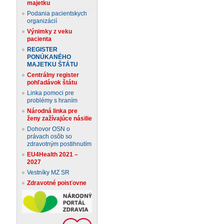
majetku
Podania pacientskych
organizácií
Výnimky z veku
pacienta
REGISTER
PONÚKANÉHO
MAJETKU ŠTÁTU
Centrálny register
pohľadávok štátu
Linka pomoci pre
problémy s hraním
Národná linka pre
ženy zažívajúce násilie
Dohovor OSN o
právach osôb so
zdravotným postihnutím
EU4Health 2021 –
2027
Vestníky MZ SR
Zdravotné poisťovne