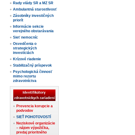
Rady vlády SR a MZ SR
Ambulantná starostlivosť
Zásobníky investičných
priorít
Informácie sekcie
verejného obstarávania
Sieť nemocníc
Osvedčenia o
strategických
investíciách
Krízové riadenie
Stabilizačný príspevok
Psychologická činnosť
mimo rezortu
zdravotníctva
Prevencia korupcie a
podvodov
SIEŤ POHOTOVOSTÍ
Neziskové organizácie
– nájom výpožička,
predaj prioritného