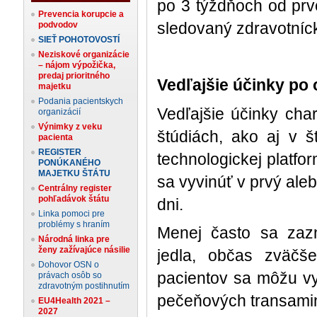
po 3 týždňoch od prv
Prevencia korupcie a
sledovaný zdravotní
podvodov
SIEŤ POHOTOVOSTÍ
Neziskové organizácie
– nájom výpožička,
predaj prioritného
Vedľajš
ie
účinky po 
majetku
Podania pacientskych
Vedľajšie účinky char
organizácií
Výnimky z veku
štúdiách, ako aj v 
pacienta
REGISTER
technologickej platf
PONÚKANÉHO
MAJETKU ŠTÁTU
sa vyvinúť v prvý ale
Centrálny register
pohľadávok štátu
dni.
Linka pomoci pre
problémy s hraním
Menej často sa zaz
Národná linka pre
ženy zažívajúce násilie
jedla, občas zväčše
Dohovor OSN o
pacientov sa môžu vy
právach osôb so
zdravotným postihnutím
pečeňových transaminá
EU4Health 2021 –
2027