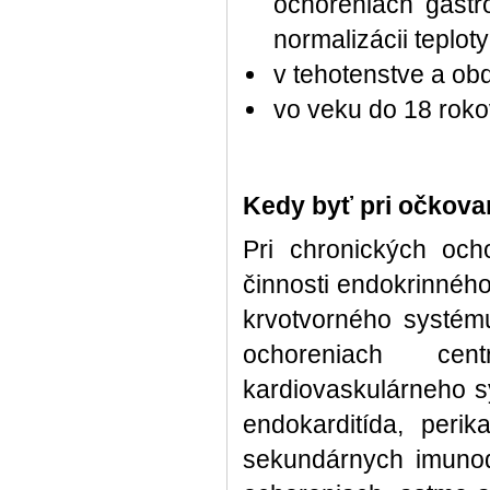
ochoreniach gastr
normalizácii teploty
v tehotenstve a ob
vo veku do 18 roko
Kedy byť pri očkova
Pri chronických och
činnosti endokrinnéh
krvotvorného systém
ochoreniach cen
kardiovaskulárneho s
endokarditída, peri
sekundárnych imunod