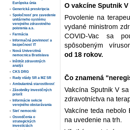
Európska únia
O vakcíne Sputnik V
Generická preskripcia
Spoločnosť pre zavedenie
Povolenie na terapeu
unitárneho systému
verejného zdravotného
vydané ministrom zd
poistenia a.s.
COVID-Vac sa po
Farmácia
Informačná povinnosť a
spôsobeným vírus
bezpečnosť IT
Nová Univerzitná
od 18 rokov.
nemocnica Bratislava
Inštitút zdravotných
analýz
CKS DRG
Čo znamená "neregi
Rady vlády SR a MZ SR
Ambulantná starostlivosť
Vakcína Sputnik V sa
Zásobníky investičných
priorít
zdravotníctva na tera
Informácie sekcie
verejného obstarávania
Vakcíne teda nebolo
Sieť nemocníc
Osvedčenia o
na uvedenie na trh.
strategických
investíciách