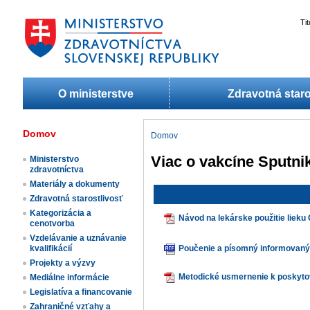
Ti
O ministerstve
Zdravotná staro
Domov
Domov
Viac o vakcíne Sputni
Ministerstvo
zdravotníctva
Materiály a dokumenty
Zdravotná starostlivosť
Kategorizácia a
Návod na lekárske použitie lie
cenotvorba
Vzdelávanie a uznávanie
kvalifikácií
Poučenie a písomný informovaný
Projekty a výzvy
Metodické usmernenie k poskytov
Mediálne informácie
Legislatíva a financovanie
Zahraničné vzťahy a