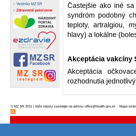
Častejšie ako iné s
Vestníky MZ SR
Zdravotné poisťovne
syndróm podobný chr
teploty, artralgiou,
hlavy) a lokálne (bole
Akceptácia vakcíny 
Akceptácia očkovac
rozhodnutia jednotlivý
|
© MZ SR 2011 | Vaše otázky zasielajte na adresu
office@health.gov.sk
Mapa strá