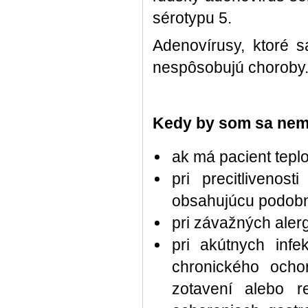
sérotypu 5.
Adenovírusy, ktoré 
nespôsobujú choroby
Kedy by som sa nem
ak má pacient teplo
pri precitlivenos
obsahujúcu podobn
pri závažných ale
pri akútnych infe
chronického ocho
zotavení alebo r