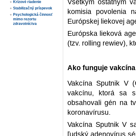
Všetkým ostatným va
Krízové riadenie
Stabilizačný príspevok
komisia povolenia 
Psychologická činnosť
mimo rezortu
Európskej liekovej ag
zdravotníctva
Európska lieková age
(tzv. rolling rewiev),
Ako funguje vakcína
Vakcína Sputnik V (
vakcínu, ktorá sa 
obsahovali gén na t
koronavírusu.
Vakcína Sputnik V s
ľudský adenovírus sé