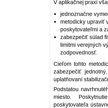
V aplikačnej praxi vša
jednoznačne vymed
metodicky upraviť 
poskytovateľmi a 
zabezpečiť súlad f
limitmi verejných 
zodpovednosť.
Cieľom tohto metodic
zabezpečiť jednotný
uplatňovaní stabiliza
Podstatou navrhnuté
miesto. Poskytnut
poskytovateľa ústavne