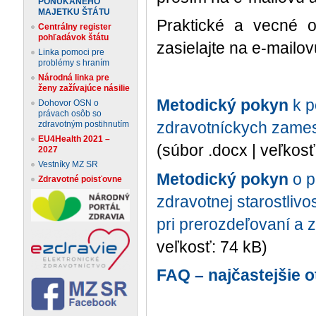
PONÚKANÉHO
MAJETKU ŠTÁTU
Praktické a vecné o
Centrálny register
pohľadávok štátu
zasielajte na e-mailo
Linka pomoci pre
problémy s hraním
Národná linka pre
ženy zažívajúce násilie
Metodický pokyn
k p
Dohovor OSN o
právach osôb so
zdravotníckych zames
zdravotným postihnutím
EU4Health 2021 –
(súbor .docx | veľkosť
2027
Vestníky MZ SR
Metodický pokyn
o p
Zdravotné poisťovne
zdravotnej starostlivos
pri prerozdeľovaní a 
veľkosť: 74 kB)
FAQ – najčastejšie 