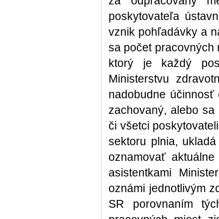
za odpracovaný me
poskytovateľa ústavne
vznik pohľadávky a n
sa počet pracovných 
ktorý je každý posk
Ministerstvu zdravo
nadobudne účinnosť d
zachovaný, alebo sa z
či všetci poskytovatel
sektoru plnia, ukla
oznamovať aktuálne 
asistentkami Ministe
oznámi jednotlivým z
SR porovnaním týc