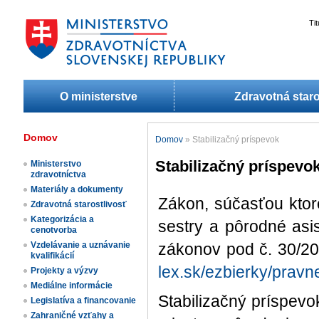
Ti
O ministerstve
Zdravotná staro
Domov
Domov
»
Stabilizačný príspevok
Stabilizačný príspevo
Ministerstvo
zdravotníctva
Materiály a dokumenty
​​Zákon, súčasťou kto
Zdravotná starostlivosť
Kategorizácia a
sestry a pôrodné asis
cenotvorba
Vzdelávanie a uznávanie
zákonov pod č. 30/202
kvalifikácií
lex.sk/ezbierky/prav
Projekty a výzvy
Mediálne informácie
Stabilizačný príspevo
Legislatíva a financovanie
Zahraničné vzťahy a