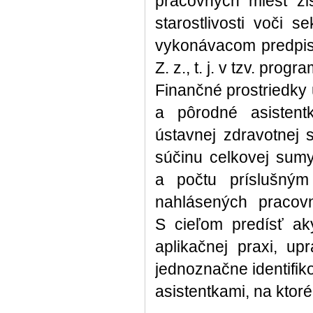
pracovných miest zi
starostlivosti voči 
vykonávacom predpis
Z. z., t. j. v tzv. prog
Finančné prostriedky 
a pôrodné asistent
ústavnej zdravotnej 
súčinu celkovej sumy
a počtu príslušným 
nahlásených pracov
S cieľom predísť a
aplikačnej praxi, u
jednoznačne identifi
asistentkami, na ktor