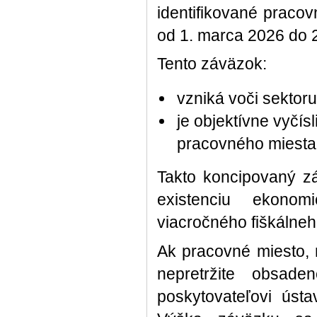
identifikované praco
od 1. marca 2026 do 2
Tento záväzok:
vzniká voči sektoru
je objektívne vyčís
pracovného miesta
Takto koncipovaný z
existenciu ekonom
viacročného fiškálneh
Ak pracovné miesto, n
nepretržite obsad
poskytovateľovi ústa