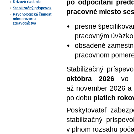
po odpočítaní pred
Krízové riadenie
Stabilizačný príspevok
pracovné miesto ses
Psychologická činnosť
mimo rezortu
zdravotníctva
presne špecifikov
pracovným úväzko
obsadené zamest
pracovnom pomere p
Stabilizačný príspe
októbra 2026
vo v
až november 2026 a 
po dobu
piatich roko
Poskytovateľ zabezp
stabilizačný príspev
v plnom rozsahu počas