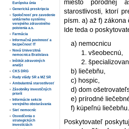
miesto pôrodnej as
Európska únia
Generická preskripcia
starostlivosti, ktorí
Spoločnosť pre zavedenie
písm. a) až f) zákona 
unitárneho systému
verejného zdravotného
Ide teda o poskytovat
poistenia a.s.
Farmácia
Informačná povinnosť a
a) nemocnicu
bezpečnosť IT
Nová Univerzitná
1. všeobecnú,
nemocnica Bratislava
2. špecializovan
Inštitút zdravotných
analýz
b) liečebňu,
CKS DRG
Rady vlády SR a MZ SR
c) hospic,
Ambulantná starostlivosť
d) dom ošetrovateľsk
Zásobníky investičných
priorít
e) prírodné liečebn
Informácie sekcie
verejného obstarávania
f) kúpeľnú liečebňu
Sieť nemocníc
Osvedčenia o
Poskytovateľ poskytu
strategických
investíciách