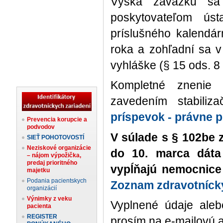
Výška záväzku sa
poskytovateľom úst
príslušného kalendá
roka a zohľadní sa 
vyhláške (§ 15 ods. 8 
Kompletné znenie 
zavedením stabiliz
príspevok - právne 
Prevencia korupcie a
podvodov
V súlade s § 102be 
SIEŤ POHOTOVOSTÍ
Neziskové organizácie
do 10. marca dáta 
– nájom výpožička,
predaj prioritného
vypĺňajú nemocnice 
majetku
Podania pacientskych
Zoznam zdravotnícky
organizácií
Výnimky z veku
Vyplnené údaje aleb
pacienta
REGISTER
prosím na e-mailovú 