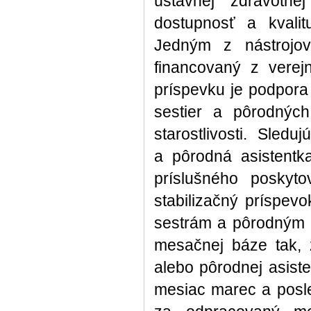
ústavnej zdravotnej
dostupnosť a kvalitu
Jedným z nástrojov 
financovaný z verej
príspevku je podpora
sestier a pôrodných
starostlivosti. Sled
a pôrodná asistentk
príslušného poskytov
stabilizačný príspev
sestrám a pôrodným a
mesačnej báze tak, 
alebo pôrodnej asist
mesiac marec a posl