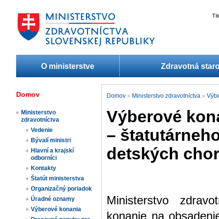
Ti
O ministerstve
Zdravotná staro
Domov
Domov
»
Ministerstvo zdravotníctva
»
Výbe
Výberové kona
Ministerstvo
zdravotníctva
– štatutárneh
Vedenie
Bývalí ministri
detských cho
Hlavní a krajskí
odborníci
Kontakty
Štatút ministerstva
Organizačný poriadok
Ministerstvo zdravo
Úradné oznamy
Výberové konania
konanie na obsadenie