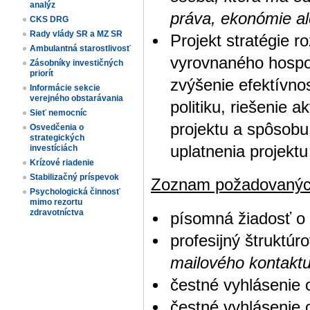
analýz
práva, ekonómie al
CKS DRG
Rady vlády SR a MZ SR
Projekt stratégie r
Ambulantná starostlivosť
vyrovnaného hospod
Zásobníky investičných
priorít
zvýšenie efektívnos
Informácie sekcie
verejného obstarávania
politiku, riešenie 
Sieť nemocníc
projektu a spôsobu
Osvedčenia o
strategických
uplatnenia projektu 
investíciách
Krízové riadenie
Stabilizačný príspevok
Zoznam požadovanýc
Psychologická činnosť
mimo rezortu
zdravotníctva
písomná žiadosť o
profesijný štruktúr
mailového kontaktu
čestné vyhlásenie 
čestné vyhlásenie 