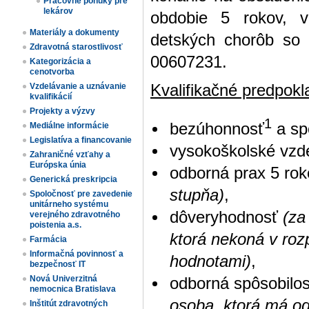
Pracovné ponuky pre
lekárov
obdobie 5 rokov, v 
Materiály a dokumenty
detských chorôb so 
Zdravotná starostlivosť
00607231.
Kategorizácia a
cenotvorba
Kvalifikačné predpokl
Vzdelávanie a uznávanie
kvalifikácií
Projekty a výzvy
1
bezúhonnosť
a sp
Mediálne informácie
Legislatíva a financovanie
vysokoškolské vzde
Zahraničné vzťahy a
Európska únia
odborná prax 5 ro
Generická preskripcia
stupňa)
,
Spoločnosť pre zavedenie
unitárneho systému
dôveryhodnosť
(za
verejného zdravotného
poistenia a.s.
ktorá nekoná v roz
Farmácia
Informačná povinnosť a
hodnotami)
,
bezpečnosť IT
Nová Univerzitná
odborná spôsobilo
nemocnica Bratislava
osoba, ktorá má odb
Inštitút zdravotných