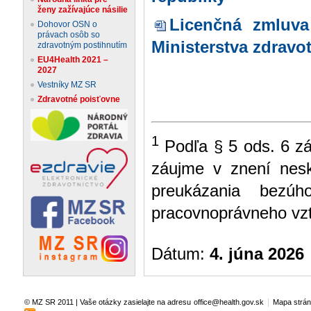
ženy zažívajúce násilie
Licenčná zmluva
Dohovor OSN o
právach osôb so
Ministerstva zdravo
zdravotným postihnutím
EU4Health 2021 –
2027
Vestníky MZ SR
Zdravotné poisťovne
1
Podľa § 5 ods. 6 zá
záujme v znení nesk
preukázania bezú
pracovnoprávneho vzťa
Dátum:
4. júna 2026
|
© MZ SR 2011 | Vaše otázky zasielajte na adresu
office@health.gov.sk
Mapa strá