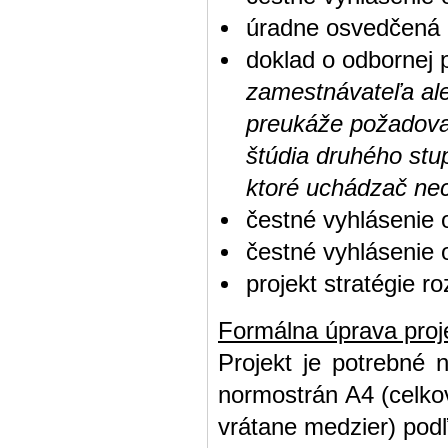
úradne osvedčená 
doklad o odbornej 
zamestnávateľa ale
preukáže požadova
štúdia druhého stu
ktoré uchádzač nec
čestné vyhlásenie 
čestné vyhlásenie o
projekt stratégie r
Formálna úprava proj
Projekt je potrebné 
normostrán A4 (celko
vrátane medzier) podľ