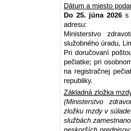
Dátum a miesto podan
Do 25. júna 2026
s 
adresu:
Ministerstvo zdravo
služobného úradu, Li
Pri doručovaní pošto
pečiatke; pri osobnom
na registračnej pečia
republiky.
Základná zložka mzd
(Ministerstvo zdrav
zložku mzdy v súlade
službách zamestnanos
neskorších predpisov