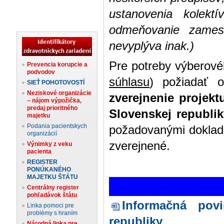
ustanovenia kolektí
odmeňovanie zamest
nevyplýva inak.)
Pre potreby výberové
Prevencia korupcie a
podvodov
súhlasu
) požiadať 
SIEŤ POHOTOVOSTÍ
Neziskové organizácie
zverejnenie projekt
– nájom výpožička,
predaj prioritného
Slovenskej republi
majetku
Podania pacientskych
požadovanými doklad
organizácií
zverejnené.
Výnimky z veku
pacienta
REGISTER
PONÚKANÉHO
MAJETKU ŠTÁTU
Centrálny register
pohľadávok štátu
Informačná povi
Linka pomoci pre
problémy s hraním
republiky
Národná linka pre