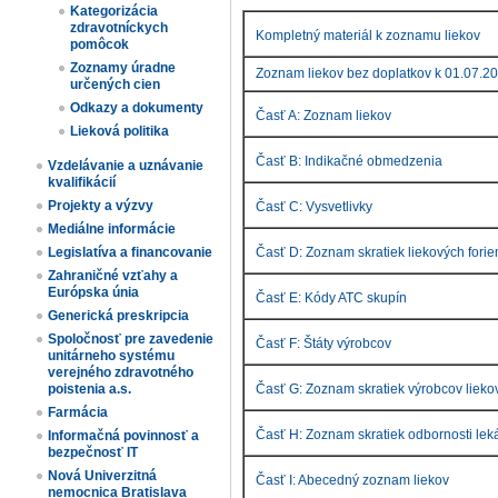
Kategorizácia
zdravotníckych
Kompletný materiál k zoznamu liekov
pomôcok
Zoznamy úradne
Zoznam liekov bez doplatkov k 01.07.2
určených cien​
Odkazy a dokumenty
Časť A: Zoznam liekov
Lieková politika
Časť B: Indikačné obmedzenia
Vzdelávanie a uznávanie
kvalifikácií
Projekty a výzvy
Časť C: Vysvetlivky
Mediálne informácie
Časť D: Zoznam skratiek liekových fori
Legislatíva a financovanie
Zahraničné vzťahy a
Európska únia
Časť E: Kódy ATC skupín
Generická preskripcia
Spoločnosť pre zavedenie
Časť F: Štáty výrobcov
unitárneho systému
verejného zdravotného
Časť G: Zoznam skratiek výrobcov lieko
poistenia a.s.
Farmácia
Časť H: Zoznam skratiek odbornosti lek
Informačná povinnosť a
bezpečnosť IT
Nová Univerzitná
Časť I: Abecedný zoznam liekov
nemocnica Bratislava