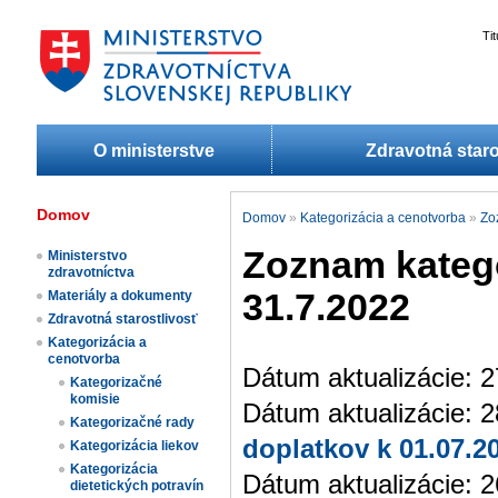
Ti
O ministerstve
Zdravotná staro
Domov
Domov
»
Kategorizácia a cenotvorba
»
Zo
Zoznam katego
Ministerstvo
zdravotníctva
31.7.2022
Materiály a dokumenty
Zdravotná starostlivosť
Kategorizácia a
cenotvorba
Dátum aktualizácie: 
Kategorizačné
komisie
Dátum aktualizácie: 
Kategorizačné rady
doplatkov k 01.07.2
Kategorizácia liekov​
Kategorizácia
Dátum aktualizácie: 
dietetických potravín​