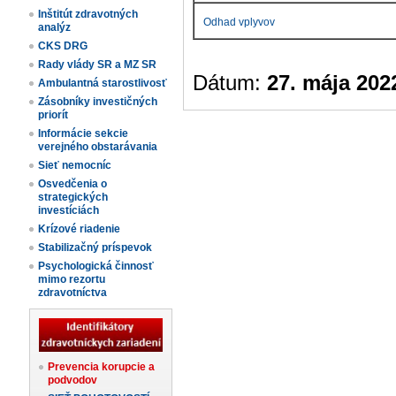
Inštitút zdravotných
Odhad vplyvov
analýz
CKS DRG
Rady vlády SR a MZ SR
Dátum:
27. mája 202
Ambulantná starostlivosť
Zásobníky investičných
priorít
Informácie sekcie
verejného obstarávania
Sieť nemocníc
Osvedčenia o
strategických
investíciách
Krízové riadenie
Stabilizačný príspevok
Psychologická činnosť
mimo rezortu
zdravotníctva
Prevencia korupcie a
podvodov