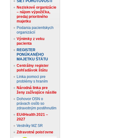
SIEŤ POHOTOVOSTÍ
Neziskové organizácie
– nájom výpožička,
predaj prioritného
majetku
Podania pacientskych
organizácií
Výnimky z veku
pacienta
REGISTER
PONÚKANÉHO
MAJETKU ŠTÁTU
Centrálny register
pohľadávok štátu
Linka pomoci pre
problémy s hraním
Národná linka pre
ženy zažívajúce násilie
Dohovor OSN o
právach osôb so
zdravotným postihnutím
EU4Health 2021 –
2027
Vestníky MZ SR
Zdravotné poisťovne