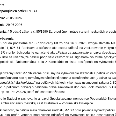
Nie
porujúcich petíciu:
9 141
ia:
26.05.2026
nia:
29.06.2026
enia:
§ 5 ods. 6 zákona č. 85/1990 Zb. o petičnom práve v znení neskorších predp
ybavenia:
 bol do podateľne MZ SR doručený list zo dňa 26.05.2026, ktorým starosta Mest
tie 11, 825 61 Bratislava a súčasne ako osoba určená na zastupovanie v styku s
SR v prílohách podanie označené ako
„Petícia za zachovanie a rozvoj špeciali
 liste sa uvádza, že petíciu podpísalo celkom 9141 signatárov vo forme fyzickýc
peticia.sk. Dokumentácia bola z Kancelárie ministra postúpená na vybavenie Út
nizačný útvar MZ SR vecne príslušný na vybavovanie sťažností a petícií vo v
súdení obsahu ako aj formálnych náležitostí podania označeného ako
„Petícia za z
odunajských Biskupiciach”
na petičných hárkoch v kontexte ustanovení zákona č. 8
kon o petičnom práve“) o petičnom práve zaevidoval doručenú dokumentáciu v Os
 sp. zn. Pet 2/2026, ktorá má charakter žiadosti.
 je žiadosť o zachovanie a rozvoj Špecializovanej nemocnice Podunajské Biskupice 
i ambulanciami v mestskej časti Bratislava – Podunajské Biskupice.
utočnosť, že petícia mala charakter žiadosti, MZ SR bolo povinné vybaviť petíciu
SR ako orgán verejnej moci vecne príslušný na vybavenie petície obsahujúcej 