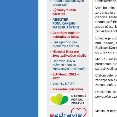
Podania pacientskych
Bratislavského
organizácií
Vyvrcholením 
Výnimky z veku
zorganizovalo 
pacienta
členovia zdrav
REGISTER
Podunajské Bis
PONÚKANÉHO
zhoda účastník
MAJETKU ŠTÁTU
zámer UNB odb
Centrálny register
pohľadávok štátu
Dôležité je zd
Linka pomoci pre
budú naďalej s
problémy s hraním
Bratislavským
Národná linka pre
chronickými cho
ženy zažívajúce násilie
MZ SR v súčasn
Dohovor OSN o
predmetom preb
právach osôb so
starostlivosti,
zdravotným postihnutím
EU4Health 2021 –
Cieľom celej o
2027
zabezpečenie d
Vestníky MZ SR
zostane našou 
Zdravotné poisťovne
Odoslaním list
nemocnice a po
Miesto:
V Brat