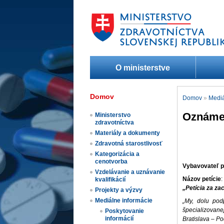
O ministerstve
Domov
Domov
»
Mediá
Oznámen
Ministerstvo
zdravotníctva
Materiály a dokumenty
Zdravotná starostlivosť
Kategorizácia a
cenotvorba
Vybavovateľ p
Vzdelávanie a uznávanie
Názov petície
:
kvalifikácií
„Petícia za za
Projekty a výzvy
Mediálne informácie
„My, dolu pod
špecializovane
Poskytovanie
informácií
Bratislava – P