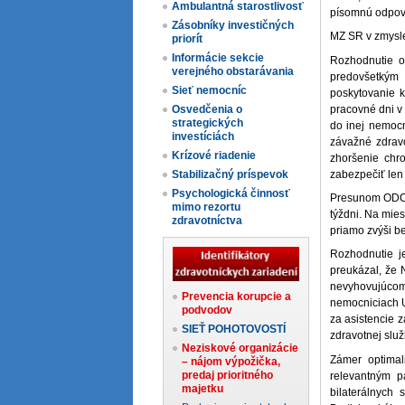
Ambulantná starostlivosť
písomnú odpove
Zásobníky investičných
MZ SR v zmysle
priorít
Informácie sekcie
Rozhodnutie o
verejného obstarávania
predovšetkým 
Sieť nemocníc
poskytovanie k
pracovné dni v 
Osvedčenia o
strategických
do inej nemocn
investíciách
závažné zdravo
Krízové riadenie
zhoršenie chr
zabezpečiť le
Stabilizačný príspevok
Psychologická činnosť
Presunom ODCH 
mimo rezortu
týždni. Na mies
zdravotníctva
priamo zvýši b
Rozhodnutie j
preukázal, že 
nevyhovujúcom
Prevencia korupcie a
nemocniciach U
podvodov
za asistencie 
SIEŤ POHOTOVOSTÍ
zdravotnej služ
Neziskové organizácie
Zámer optimal
– nájom výpožička,
predaj prioritného
relevantným p
majetku
bilaterálnych