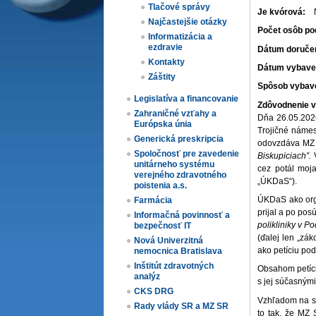
Tlačové správy
Je kvórová:
Najčastejšie otázky
Počet osôb pod
Informatizácia a
ezdravie
Dátum doručen
Kontakty
Dátum vybave
Záštity
Spôsob vybav
Legislatíva a financovanie
Zdôvodnenie v
Zahraničné vzťahy a
Dňa 26.05.2026
Európska únia
Trojičné námes
Generická preskripcia
odovzdáva MZ 
Spoločnosť pre zavedenie
Biskupiciach”.
V
unitárneho systému
cez potál moja
verejného zdravotného
„ÚKDaS“).
poistenia a.s.
ÚKDaS ako orga
Farmácia
prijal a po po
Informačná povinnosť a
polikliniky v P
bezpečnosť IT
(ďalej len „zá
Nová Univerzitná
ako petíciu pod
nemocnica Bratislava
Inštitút zdravotných
Obsahom petície
analýz
s jej súčasným
CKS DRG
Vzhľadom na sk
Rady vlády SR a MZ SR
to tak, že MZ 