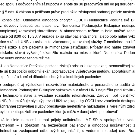
ď spolu s odôvodnením zástupcovi v lehote do 30 pracovných dní od jej doručeni
 § 5 ods. 6 zákona o petičnom práve predložilo zástupcovi podanej petície nasle
 konsolidácii Oddelenia dlhodobo chorých (ODCH) Nemocnice Podunajské Bis
z dôvodov bezpečnosti pacientov. Nemocnica Podunajské Biskupice nedispo
omplexnej zdravotnej starostlivosti. V obmedzenom režime to bolo možné zabezp
čase od 8:00 do 15:30. V prípade ak sa stav pacienta zhoršil alebo bolo nutné vyk
ice v rámci UNB za asistencie záchrannej zdravotnej služby. Z medicínskeho hľ
tné riziko a pre pacienta je mimoriadne zaťažujúci. Prípady ako náhle zdravot
onického stavu) vyžadujú okamžitú reakciu na mieste, ktorú Nemocnica Podun
n vo veľmi obmedzenom režime.
do Nemocnice Petržalka pacienti získajú prístup ku komplexnej nemocničnej staros
te sú k dispozícií odborní lekári, zobrazovacie vyšetrovacie metódy, laboratórium a
ezpečnosť a komfort dlhodobo chorých a imobilných pacientov.
e podopreté aj výsledkami nezávislého materiálneho a personálneho auditu Uni
Nemocnica Podunajské Biskupice vykazovala v rámci UNB najnižšiu produktivitu a ef
 technickom stave a vyžaduje rozsiahlu rekonštrukciu. Zároveň bol identifiko
NB, čo umožňuje plynulý prevod lôžkovej kapacity ODCH bez zhoršenia dostupnosti
záchrannej zdravotnej služby predstavuje neefektívne nakladanie s verejnými zdr
by bola k dispozícii pre pacientov, ktorí ju môžu v danej chvíli potrebovať.
izácie siete nemocníc nebol prijatý unilaterálne. MZ SR v spolupráci s v
artnerom – s dôrazom na bezpečnosť pacientov a dlhodobú udržateľnosť zdrav
 stretnutí so zástupcami odborových organizácií, s vedením mestskej časti Br