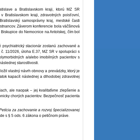
atislave a Bratislavskom kraji, ktorú MZ SR
v Bratislavskom kraji, zdravotných poisťovní,
Bratislavský samosprávny kraj, mestské časti
stnancov. Záverom konferencie bola väčšinová
 Biskupice do Nemocnice na Antolskej, čím bol
ý psychiatrický stacionár zostanú zachované a
 č. 11/2026, úloha E.37, MZ SR v spolupráci s
lymorbidných a/alebo imobilných pacientov s
slednej starostlivosti.
ožil vlastný návrh obnovy a prevádzky, ktorý je
tatok kapacít následnej a dlhodobej zdravotnej
ach, ale naopak – jej kvalitatívne zlepšenie a
ronicky chorých pacientov. Bezpečnosť pacienta
Petícia za zachovanie a rozvoj špecializovanej
de s § 5 ods. 6 zákona o petičnom práve.