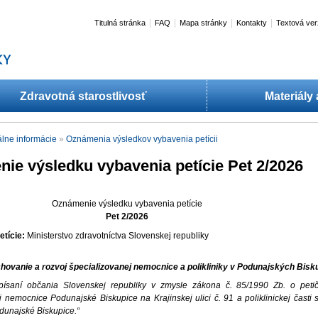
|
|
|
|
Titulná stránka
FAQ
Mapa stránky
Kontakty
Textová ver
Zdravotná starostlivosť
Materiály
lne informácie
»
Oznámenia výsledkov vybavenia petícii
ie výsledku vybavenia petície Pet 2/2026
Oznámenie výsledku vybavenia petície
Pet 2/2026
etície:
Ministerstvo zdravotníctva Slovenskej republiky
chovanie a rozvoj špecializovanej nemocnice a polikliniky v Podunajských Bisk
písaní občania Slovenskej republiky v zmysle zákona č. 85/1990 Zb. o pet
j nemocnice Podunajské Biskupice na Krajinskej ulici č. 91 a poliklinickej časti
odunajské Biskupice.“