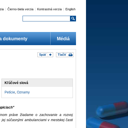
|
|
|
zia
Čierno-biela verzia
Kontrastná verzia
English
 a dokumenty
Médiá
Späť
Tlačiť
Kľúčové slová
Petície
,
Oznamy
upiciach”
ičnom práve žiadame o zachovanie a rozvoj
 s jej súčasnými ambulanciami v mestskej časti