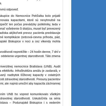
a.
dovnú odpoveď.
kupice do Nemocnice Petržalka bolo prijaté
novala kapacitami, ktoré sú nevyhnutné na
ečiť len počas prevádzky polikliniky, teda v
onať vyšetrenie či dialýzu, musel byť prevezený
adiska akýkoľvek prevoz pacienta predstavuje
né komplikácie (srdcová-cievna príhoda, pád,
ajské Biskupice v noci a cez víkendy mohla
tlivosti nepretržite – 24 hodín denne, 7 dní v
j oddelenie urgentnej starostlivosti. Táto zmena
verzitnej nemocnice Bratislava (UNB). Audit
ektivitu. Infraštruktúra areálu je zastaralá, v
vaný nadbytok lôžkovej kapacity v ostatných
 zdravotnej starostlivosti. Presuny pacientov
ojmi, ale najmä umožní aby kapacita záchrannej
edením UNB ho vopred komunikovalo všetkým
otnej starostlivosti. Uskutočnila sa séria
atislava – Podunajské Biskupice i s vedením