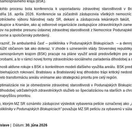
 samosprávneho kraja (BSK).
tohto procesu bola konferencia k usporiadaniu zdravotnej starostlivosti v Br
dňa 16. apríla 2026. Konferencie sa zúčastnili zástupcovia všetkých nemocníc 
otníckeho výboru Národnej rady SR, dekani a zástupcovia lekárskych fakúlt, 
kupice a Kramáre, ako aj odborové organizácie zastupujúce zdravotníckych zame
ov na potrebe presunu ústavnej zdravotnej starostlivosti z Nemocnice Podunajské
orne a spoločensky potvrdený.
ôrazniť, že ambulantná časť – poliklinika v Podunajských Biskupiciach – a denn
lúžiť občanom tak ako doteraz. V zhode s uznesením vlády Slovenskej republiky
 samosprávnym krajom (BSK) pracuje na pláne využiť areál predovšetkým pre po
robami, a to v rámci novej formy zdravotnícko-sociálneho zariadenia dlhodobej a ná
osti aktívne rokuje s BSK o konkrétnom modeli ďalšieho využitia areálu. BSK predl
iehajúcich rokovaní. Bratislavu a Bratislavský kraj dlhodobo trápi kritický nedos
 preto transformáciu areálu vnímame ako strategickú prioritu pre celý región.
ptimalizácie nie je obmedzenie zdravotnej starostlivosti v Podunajských Biskupici
lhodobej udržateľných zdravotníckych služieb so špecializáciou na starších a ch
najvyššou prioritou.
u, ktorým MZ SR oznámilo zástupcovi výsledok vybavenia petície označenej ako
„
likliniky v Podunajských Biskupiciach”
považuje MZ SR petíciu za vybavenú v súla
islave
| Dátum:
30. júna 2026