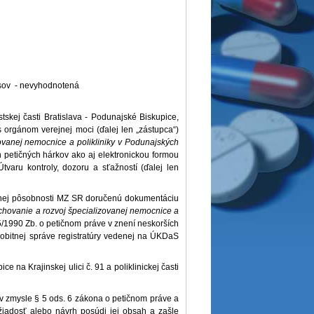
isov - nevyhodnotená
skej časti Bratislava - Podunajské Biskupice,
 orgánom verejnej moci (ďalej len „zástupca“)
zovanej nemocnice a polikliniky v Podunajských
h petičných hárkov ako aj elektronickou formou
varu kontroly, dozoru a sťažností (ďalej len
ecnej pôsobnosti MZ SR doručenú dokumentáciu
achovanie a rozvoj špecializovanej nemocnice a
5/1990 Zb. o petičnom práve v znení neskorších
obitnej správe registratúry vedenej na ÚKDaS
na Krajinskej ulici č. 91 a poliklinickej časti
 v zmysle § 5 ods. 6 zákona o petičnom práve a
žiadosť alebo návrh posúdi jej obsah a zašle