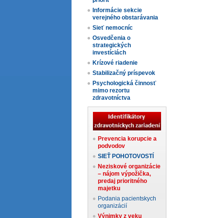
priorít
Informácie sekcie
verejného obstarávania
Sieť nemocníc
Osvedčenia o
strategických
investíciách
Krízové riadenie
Stabilizačný príspevok
Psychologická činnosť
mimo rezortu
zdravotníctva
Prevencia korupcie a
podvodov
SIEŤ POHOTOVOSTÍ
Neziskové organizácie
– nájom výpožička,
predaj prioritného
majetku
Podania pacientskych
organizácií
Výnimky z veku