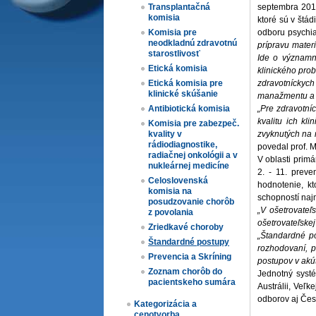
septembra 2017
Transplantačná
komisia
ktoré sú v štá
odboru psychia
Komisia pre
neodkladnú zdravotnú
prípravu mater
starostlivosť
Ide o významný
Etická komisia
klinického pro
zdravotníckych
Etická komisia pre
klinické skúšanie
manažmentu a b
„Pre zdravotní
Antibiotická komisia
kvalitu ich kl
Komisia pre zabezpeč.
zvyknutých na n
kvality v
rádiodiagnostike,
povedal prof. 
radiačnej onkológii a v
V oblasti prim
nukleárnej medicíne
2. - 11. preve
Celoslovenská
hodnotenie, k
komisia na
schopností naj
posudzovanie chorôb
„V ošetrovate
z povolania
ošetrovateľskej 
Zriedkavé choroby
„Štandardné po
Štandardné postupy
rozhodovaní, p
Prevencia a Skríning
postupov v akút
Zoznam chorôb do
Jednotný systé
pacientskeho sumára
Austrálii, Veľ
odborov aj Čes
Kategorizácia a
cenotvorba