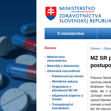
O ministerstve
Domov
Domov
»
Zdrav
MZ SR p
Ministerstvo
zdravotníctva
postup
Materiály a dokumenty
Zdravotná starostlivosť
Pohotovosti po novom
​Príprava štan
Metodické pokyny
výročnej interd
Bratislave. Re
Organizácie v
pôsobnosti MZ SR
vlády. Ide o j
„Existuje mnoh
Inšpektorát kúpeľov a
žriedel
vytvoriť štand
rovnakú a kvali
Transplantační
koordinátori
MZ SR intenzív