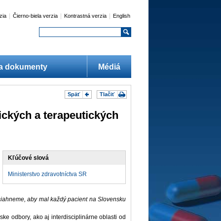
|
|
|
zia
Čierno-biela verzia
Kontrastná verzia
English
 a dokumenty
Médiá
Späť
Tlačiť
ických a terapeutických
Kľúčové slová
Ministerstvo zdravotníctva SR
dosiahneme, aby mal každý pacient na Slovensku
e odbory, ako aj interdisciplinárne oblasti od