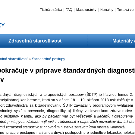
|
|
|
|
Titulná stránka
FAQ
Mapa stránky
Kontakty
Textová ver
Zdravotná starostlivosť
Materiály
otná starostlivosť
»
Štandardné postupy
okračuje v príprave štandardných diagnost
ov
dardných diagnostických a terapeutických postupov (ŠDTP) je hlavnou témou 2.
isciplinárnej konferencie, ktorá sa v dňoch 18. – 19. októbra 2018 uskutočňuje v
zort zdravotníctva sa k zadefinovaniu ŠDTP zaviazal v programovom vyhlásení
ednotný systém prevencie, diagnostiky aj liečby v slovenskom zdravotníctve.
o prístupov k tomu, ako by pacient mal byť vyšetrený a liečený. Potrebujeme
ardné postupy na základe najlepších skúseností a najnovších poznatkov. Iba tak 
tnú zdravotnú starostlivosť,“
hovorí ministerka zdravotníctva Andrea Kalavská.
ne pracuje postupne na štandardných postupoch pre jednotlivé lekárske, nelekársk