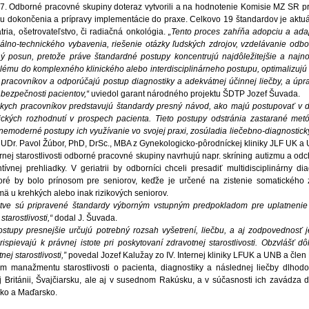
. Odborné pracovné skupiny doteraz vytvorili a na hodnotenie Komisie MZ SR pr
diu dokončenia a prípravy implementácie do praxe. Celkovo 19 štandardov je aktu
tria, ošetrovateľstvo, či radiačná onkológia.
„Tento proces zahŕňa adopciu a adapt
iálno-technického vybavenia, riešenie otázky ľudských zdrojov, vzdelávanie od
 posun, pretože práve štandardné postupy koncentrujú najdôležitejšie a najn
blému do komplexného klinického alebo interdisciplinárneho postupu, optimalizujú 
 pracovníkov a odporúčajú postup diagnostiky a adekvátnej účinnej liečby, a ú
ezpečnosti pacientov,“
uviedol garant národného projektu ŠDTP Jozef Šuvada.
ckych pracovníkov predstavujú štandardy presný návod, ako majú postupovať v d
inických rozhodnutí v prospech pacienta. Tieto postupy odstránia zastarané metó
emoderné postupy ich využívanie vo svojej praxi, zosúladia liečebno-diagnostický 
MUDr. Pavol Žúbor, PhD, DrSc., MBA z Gynekologicko-pôrodníckej kliniky JLF UK a
árnej starostlivosti odborné pracovné skupiny navrhujú napr. skríning autizmu a o
ntívnej prehliadky. V geriatrii by odborníci chceli presadiť multidisciplinárny d
toré by bolo prínosom pre seniorov, keďže je určené na zistenie somatického 
mä u krehkých alebo inak rizikových seniorov.
ľstve sú pripravené štandardy výborným vstupným predpokladom pre uplatnenie 
starostlivosti,“
dodal J. Šuvada.
stupy presnejšie určujú potrebný rozsah vyšetrení, liečbu, a aj zodpovednosť j
rispievajú k právnej istote pri poskytovaní zdravotnej starostlivosti. Obzvlášť 
nej starostlivosti,”
povedal Jozef Kalužay zo IV. Internej kliniky LFUK a UNB a čle
m manažmentu starostlivosti o pacienta, diagnostiky a následnej liečby dlhodo
kej Británii, Švajčiarsku, ale aj v susednom Rakúsku, a v súčasnosti ich zavádza 
ko a Maďarsko.