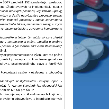
e ŠDTP predložili 152 štandardných postupov,
álne už pripravených na implementáciu, napr. z
áciu klinických postupov, legislatívne úpravy,
borníkov a ďalšie nadväzujúce procesné zmeny.
ovšie vedecké poznatky v oblasti konkrétneho
rozhodnutie lekára, manažment sestry, či iných
pravy dispenzarizácie a zavedenia komplexného
iagnostike a liečbe, čím môžu výrazne zlepšiť
dy v diagnostike a liečbe, potlačia u lekárov
postup, a tým zlepšia zdravotnú starostlivosť,“
 UNM.
dchýlok psychomotorického vývinu dieťaťa počas
iagnostický postup - tzv. komplexné geriatrické
zdravia, psychosociálneho stavu a funkčných
kompetencií sestier v následnej a dlhodobej
ednotlivých poskytovateľov. Poskytujú oporu v
dôležitý je význam štandardných diagnostických
n Komisie MZ SR pre ŠDTP.
bo funguje napr. v škandinávskych krajinách,
do systému zdravotníctva a interdisciplinárnych