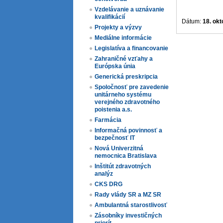
Vzdelávanie a uznávanie
kvalifikácií
Dátum:
18. ok
Projekty a výzvy
Mediálne informácie
Legislatíva a financovanie
Zahraničné vzťahy a
Európska únia
Generická preskripcia
Spoločnosť pre zavedenie
unitárneho systému
verejného zdravotného
poistenia a.s.
Farmácia
Informačná povinnosť a
bezpečnosť IT
Nová Univerzitná
nemocnica Bratislava
Inštitút zdravotných
analýz
CKS DRG
Rady vlády SR a MZ SR
Ambulantná starostlivosť
Zásobníky investičných