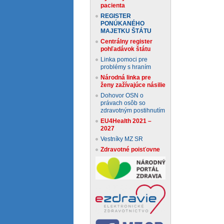
pacienta
REGISTER
PONÚKANÉHO
MAJETKU ŠTÁTU
Centrálny register
pohľadávok štátu
Linka pomoci pre
problémy s hraním
Národná linka pre
ženy zažívajúce násilie
Dohovor OSN o
právach osôb so
zdravotným postihnutím
EU4Health 2021 –
2027
Vestníky MZ SR
Zdravotné poisťovne