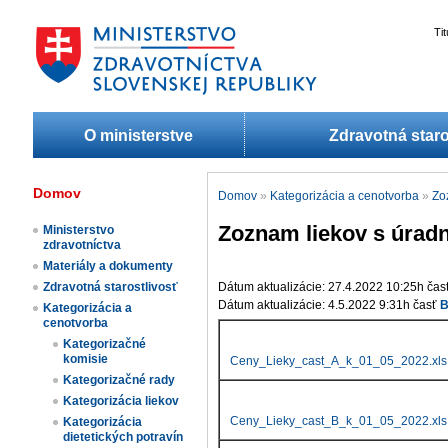
Ti
O ministerstve
Zdravotná staro
Domov
Domov
»
Kategorizácia a cenotvorba
»
Zo
Zoznam liekov s úradn
Ministerstvo
zdravotníctva
Materiály a dokumenty
Zdravotná starostlivosť
Dátum aktualizácie: 27.4.2022 10:25h čas
Dátum aktualizácie: 4.5.2022 9:31h časť
Kategorizácia a
cenotvorba
Kategorizačné
komisie
Ceny_Lieky_cast_A_k_01_05_2022.xls
Kategorizačné rady
Kategorizácia liekov​
Ceny_Lieky_cast_B_k_01_05_2022.xls
Kategorizácia
dietetických potravín​