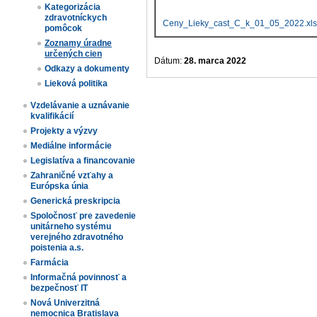
Kategorizácia
zdravotníckych
Ceny_Lieky_cast_C_k_01_05_2022.xls
pomôcok
Zoznamy úradne
určených cien​
Dátum:
28. marca 2022
Odkazy a dokumenty
Lieková politika
Vzdelávanie a uznávanie
kvalifikácií
Projekty a výzvy
Mediálne informácie
Legislatíva a financovanie
Zahraničné vzťahy a
Európska únia
Generická preskripcia
Spoločnosť pre zavedenie
unitárneho systému
verejného zdravotného
poistenia a.s.
Farmácia
Informačná povinnosť a
bezpečnosť IT
Nová Univerzitná
nemocnica Bratislava