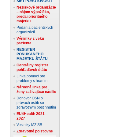
SIEŤ POHOTOVOSTÍ
Neziskové organizácie
– nájom výpožička,
predaj prioritného
majetku
Podania pacientskych
organizácií
Výnimky z veku
pacienta
REGISTER
PONÚKANÉHO
MAJETKU ŠTÁTU
Centrálny register
pohľadávok štátu
Linka pomoci pre
problémy s hraním
Národná linka pre
ženy zažívajúce násilie
Dohovor OSN o
právach osôb so
zdravotným postihnutím
EU4Health 2021 –
2027
Vestníky MZ SR
Zdravotné poisťovne