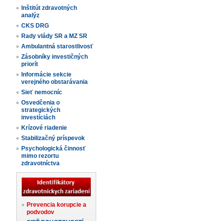
Inštitút zdravotných
analýz
CKS DRG
Rady vlády SR a MZ SR
Ambulantná starostlivosť
Zásobníky investičných
priorít
Informácie sekcie
verejného obstarávania
Sieť nemocníc
Osvedčenia o
strategických
investíciách
Krízové riadenie
Stabilizačný príspevok
Psychologická činnosť
mimo rezortu
zdravotníctva
Prevencia korupcie a
podvodov