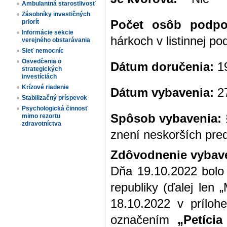
Ambulantná starostlivosť
Zásobníky investičných
Počet osôb podpor
priorít
Informácie sekcie
hárkoch v listinnej p
verejného obstarávania
Sieť nemocníc
Osvedčenia o
Dátum doručenia:
19
strategických
investíciách
Krízové riadenie
Dátum vybavenia:
27
Stabilizačný príspevok
Psychologická činnosť
Spôsob vybavenia:
mimo rezortu
zdravotníctva
znení neskorších pre
Zdôvodnenie vybave
Dňa 19.10.2022 bolo 
republiky (ďalej len
18.10.2022 v príloh
označením
„Petíci