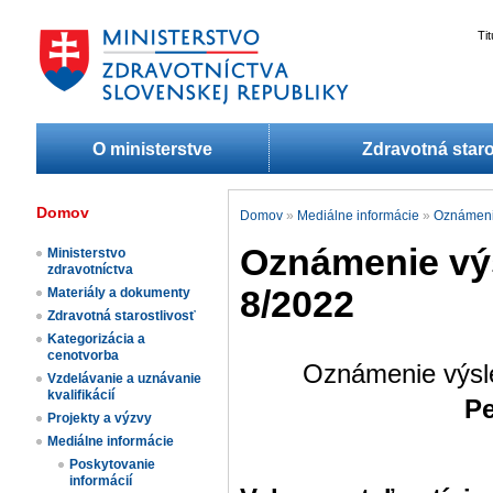
Ti
O ministerstve
Zdravotná staro
Domov
Domov
»
Mediálne informácie
»
Oznámenia
Oznámenie výs
Ministerstvo
zdravotníctva
8/2022
Materiály a dokumenty
Zdravotná starostlivosť
Kategorizácia a
cenotvorba
Oznámenie výsle
Vzdelávanie a uznávanie
kvalifikácií
Pe
Projekty a výzvy
Mediálne informácie
Poskytovanie
informácií