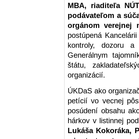
MBA, riaditeľa NÚ
podávateľom a súča
orgánom verejnej 
postúpená Kancelárii 
kontroly, dozoru a
Generálnym tajomní
štátu, zakladateľsk
organizácií.
ÚKDaS ako organizačn
petícií vo vecnej p
posúdení obsahu ako 
hárkov v listinnej 
Lukáša Kokoráka, 