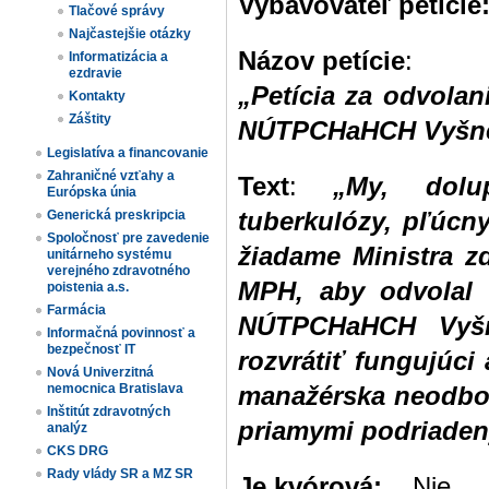
Vybavovateľ petície
Tlačové správy
Najčastejšie otázky
Názov petície
:
Informatizácia a
ezdravie
„Petícia za odvolan
Kontakty
Záštity
NÚTPCHaHCH Vyšn
Legislatíva a financovanie
Zahraničné vzťahy a
Text
:
„My, dolu
Európska únia
tuberkulózy, pľúcn
Generická preskripcia
Spoločnosť pre zavedenie
žiadame Ministra z
unitárneho systému
verejného zdravotného
MPH, aby odvolal
poistenia a.s.
Farmácia
NÚTPCHaHCH Vyšné
Informačná povinnosť a
bezpečnosť IT
rozvrátiť fungujúci
Nová Univerzitná
nemocnica Bratislava
manažérska neodbor
Inštitút zdravotných
priamymi podriaden
analýz
CKS DRG
Rady vlády SR a MZ SR
Je kvórová:
Nie