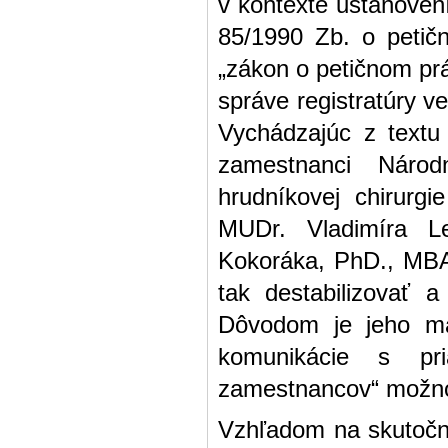
v kontexte ustanovení
85/1990 Zb. o petič
„zákon o petičnom pr
správe registratúry v
Vychádzajúc z textu 
zamestnanci Národ
hrudníkovej chirurg
MUDr. Vladimíra L
Kokoráka, PhD., MBA
tak destabilizovať a
Dôvodom je jeho man
komunikácie s pr
zamestnancov“ možno k
Vzhľadom na skutočno