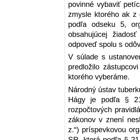
povinné vybaviť petí
zmysle ktorého ak z 
podľa odseku 5, org
obsahujúcej žiados
odpoveď spolu s odôv
V súlade s ustanove
predložilo zástupcov
ktorého vyberáme.
Národný ústav tuberku
Hágy je podľa § 2
rozpočtových pravidl
zákonov v znení nesk
z.“) príspevkovou or
SR, ktorá podľa § 21