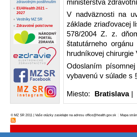
ministerstva zdravotn
zdravotným postihnutím
EU4Health 2021 –
V nadväznosti na u
2027
Vestníky MZ SR
základe zriaďovacej l
Zdravotné poisťovne
578/2004 Z. z. dňom
štatutárneho orgánu
hrudníkovej chirurgie
Odoslaním písomnej
vybavenú v súlade s 
Miesto:
Bratislava
|
|
© MZ SR 2011 | Vaše otázky zasielajte na adresu
office@health.gov.sk
Mapa strá