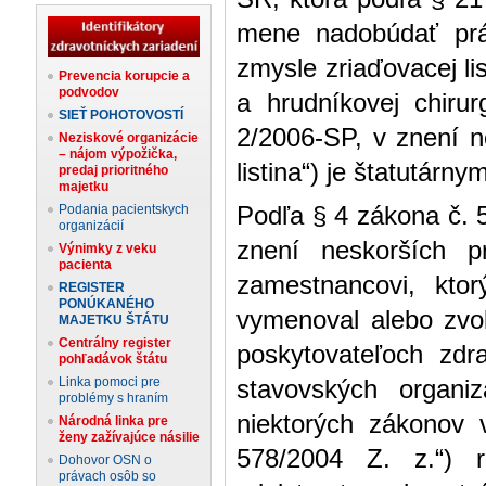
mene nadobúdať prá
zmysle zriaďovacej li
Prevencia korupcie a
podvodov
a hrudníkovej chiru
SIEŤ POHOTOVOSTÍ
2/2006-SP, v znení n
Neziskové organizácie
– nájom výpožička,
listina“) je štatutárn
predaj prioritného
majetku
Podania pacientskych
Podľa § 4 zákona č. 
organizácií
znení neskorších p
Výnimky z veku
pacienta
zamestnancovi, ktor
REGISTER
PONÚKANÉHO
vymenoval alebo zvol
MAJETKU ŠTÁTU
Centrálny register
poskytovateľoch zdra
pohľadávok štátu
Linka pomoci pre
stavovských organi
problémy s hraním
niektorých zákonov 
Národná linka pre
ženy zažívajúce násilie
578/2004 Z. z.“) ri
Dohovor OSN o
právach osôb so